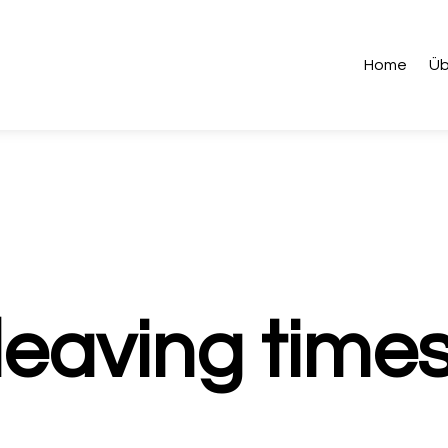
Home
Üb
leaving time